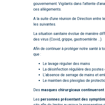
gouvernement. Vigilants dans l’attente d’anal
ces allègements.
A la suite d’une réunion de Direction entre 
les suivantes.
La situation sanitaire évolue de manière dif
des virus (Covid, grippe, gastroentérite …).
Afin de continuer à protéger notre santé à t
que :
Le lavage régulier des mains
La désinfection régulière des postes
L’absence de serrage de mains et e
Le maintien des plexiglas de protecti
Des
masques chirurgicaux continueront 
Les
personnes présentant des symptôme
site afin de limiter au mieux la propagation 